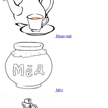
Иван-чай
Мёд