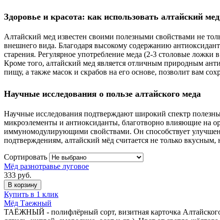
Здоровье и красота: как использовать алтайский ме
Алтайский мед известен своими полезными свойствами не толь
внешнего вида. Благодаря высокому содержанию антиоксидант
старения. Регулярное употребление меда (2-3 столовые ложки в
Кроме того, алтайский мед является отличным природным анти
пищу, а также масок и скрабов на его основе, позволит вам сох
Научные исследования о пользе алтайского меда
Научные исследования подтверждают широкий спектр полезных 
микроэлементы и антиоксиданты, благотворно влияющие на ор
иммуномодулирующими свойствами. Он способствует улучшени
подтверждениям, алтайский мёд считается не только вкусным, 
Сортировать
Мёд разнотравье луговое
333
руб.
В корзину
Купить в 1 клик
Мёд Таежный
ТАЁЖНЫЙ - полифлёрный сорт, визитная карточка Алтайского м