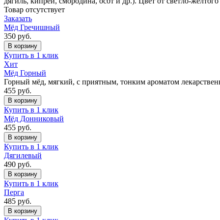
дягиль, кипрей, смородина, осот и др.). Цвет от светло-жёлтог
Товар отсутствует
Заказать
Мёд Гречишный
350
руб.
В корзину
Купить в 1 клик
Хит
Мёд Горный
Горный мёд, мягкий, с приятным, тонким ароматом лекарствен
455
руб.
В корзину
Купить в 1 клик
Мёд Донниковый
455
руб.
В корзину
Купить в 1 клик
Дягилевый
490
руб.
В корзину
Купить в 1 клик
Перга
485
руб.
В корзину