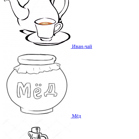
Иван-чай
Мёд