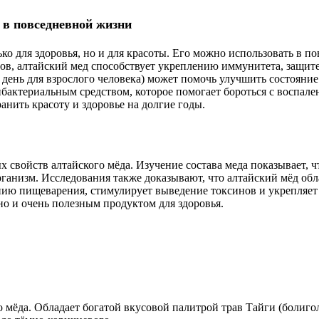
д в повседневной жизни
ко для здоровья, но и для красоты. Его можно использовать в 
ов, алтайский мед способствует укреплению иммунитета, защите
 день для взрослого человека) может помочь улучшить состояние
бактериальным средством, которое помогает бороться с воспале
ранить красоту и здоровье на долгие годы.
свойств алтайского мёда. Изучение состава меда показывает, 
ганизм. Исследования также доказывают, что алтайский мёд об
ю пищеварения, стимулирует выведение токсинов и укрепляет
но и очень полезным продуктом для здоровья.
ёда. Обладает богатой вкусовой палитрой трав Тайги (болиголо