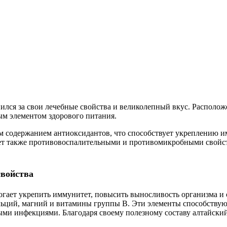
ился за свои лечебные свойства и великолепный вкус. Располож
ым элементом здорового питания.
м содержанием антиоксидантов, что способствует укреплению и
ает также противовоспалительными и противомикробными свойст
свойства
огает укрепить иммунитет, повысить выносливость организма и
альций, магний и витамины группы В. Эти элементы способству
ыми инфекциями. Благодаря своему полезному составу алтайский