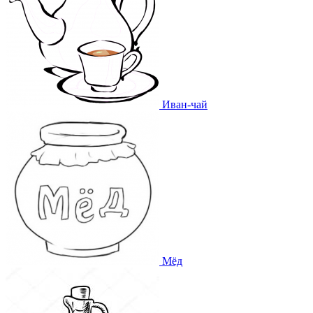
Иван-чай
Мёд