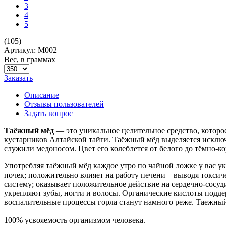
3
4
5
(105)
Артикул: М002
Вес, в граммах
Заказать
Описание
Отзывы пользователей
Задать вопрос
Таёжный мёд
— это уникальное целительное средство, которо
кустарников Алтайской тайги. Таёжный мёд выделяется исключи
служили медоносом. Цвет его колеблется от белого до тёмно-к
Употребляя таёжный мёд каждое утро по чайной ложке у вас у
почек; положительно влияет на работу печени – выводя токси
систему; оказывает положительное действие на сердечно-сосуд
укрепляют зубы, ногти и волосы. Органические кислоты подде
воспалительные процессы горла станут намного реже. Таежный
100% усвояемость организмом человека.