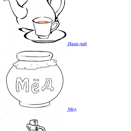
Иван-чай
Мёд