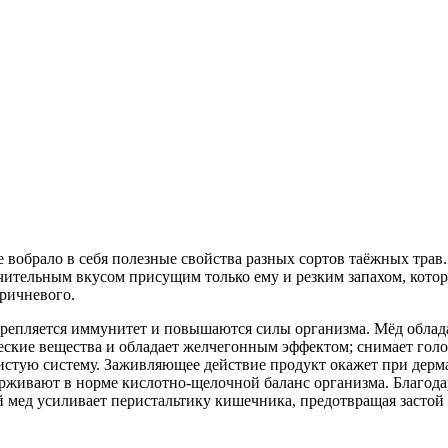
е вобрало в себя полезные свойства разных сортов таёжных тра
тельным вкусом присущим только ему и резким запахом, который 
оричневого.
крепляется иммунитет и повышаются силы организма. Мёд облад
ческие вещества и обладает желчегонным эффектом; снимает гол
истую систему. Заживляющее действие продукт окажет при дерма
рживают в норме кислотно-щелочной баланс организма. Благода
 мед усиливает перистальтику кишечника, предотвращая застой