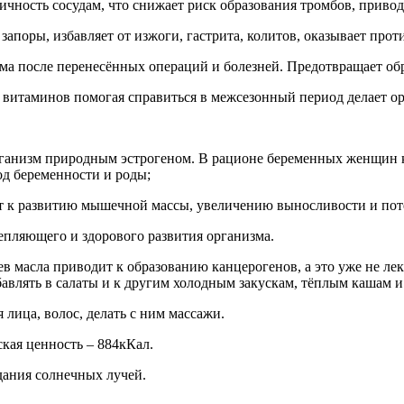
тичность сосудам, что снижает риск образования тромбов, приво
апоры, избавляет от изжоги, гастрита, колитов, оказывает прот
ма после перенесённых операций и болезней. Предотвращает об
к витаминов помогая справиться в межсезонный период делает о
организм природным эстрогеном. В рационе беременных женщин
од беременности и роды;
ит к развитию мышечной массы, увеличению выносливости и пот
епляющего и здорового развития организма.
ла приводит к образованию канцерогенов, а это уже не лекарс
бавлять в салаты и к другим холодным закускам, тёплым кашам и
 лица, волос, делать с ним массажи.
кая ценность – 884кКал.
дания солнечных лучей.