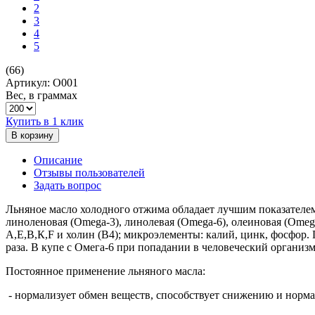
2
3
4
5
(66)
Артикул: О001
Вес, в граммах
Купить в 1 клик
В корзину
Описание
Отзывы пользователей
Задать вопрос
Льняное масло холодного отжима обладает лучшим показателе
линоленовая (Omega-3), линолевая (Omega-6), олеиновая (Omega
А,Е,В,К,F и холин (В4); микроэлементы: калий, цинк, фосфор. 
раза. В купе с Омега-6 при попадании в человеческий организм
Постоянное применение льняного масла:
- нормализует обмен веществ, способствует снижению и норма