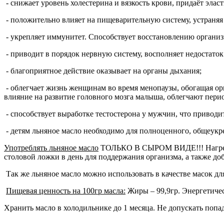
- снижает уровень холестерина и вязкость крови, придаёт элас
- положительно влияет на пищеварительную систему, устраняя з
- укрепляет иммунитет. Способствует восстановлению организ
- приводит в порядок нервную систему, восполняет недостато
- благоприятное действие оказывает на органы дыхания;
- облегчает жизнь женщинам во время менопаузы, обогащая 
влияние на развитие головного мозга малыша, облегчают пери
- способствует выработке тестостерона у мужчин, что привод
- детям льняное масло необходимо для полноценного, общеукр
Употреблять льняное масло
ТОЛЬКО В СЫРОМ ВИДЕ!!! Нагрев мас
столовой ложки в день для поддержания организма, а также до
Так же льняное масло можно использовать в качестве масок для
Пищевая ценность на 100гр масла:
Жиры – 99,9гр. Энергетичес
Хранить масло в холодильнике до 1 месяца. Не допускать попа