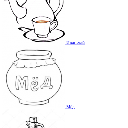
Иван-чай
Мёд