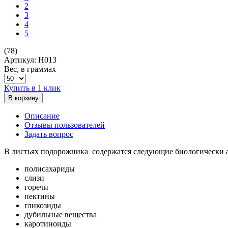
2
3
4
5
(78)
Артикул: H013
Вес, в граммах
Купить в 1 клик
В корзину
Описание
Отзывы пользователей
Задать вопрос
В листьях подорожника содержатся следующие биологически 
полисахариды
слизи
горечи
пектины
гликозиды
дубильные вещества
каротиноиды