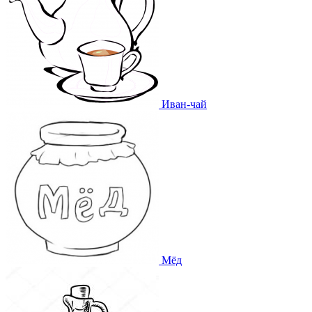
Иван-чай
Мёд