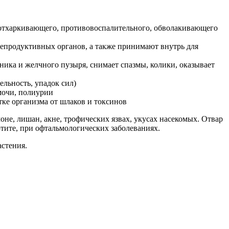
 отхаркивающего, противовоспалительного, обволакивающего
епродуктивных органов, а также принимают внутрь для
ика и желчного пузыря, снимает спазмы, колики, оказывает
ельность, упадок сил)
мочи, полиурии
тке организма от шлаков и токсинов
не, лишан, акне, трофических язвах, укусах насекомых. Отвар
отите, при офтальмологических заболеваниях.
астения.