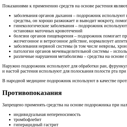
Показаниями к применению средств на основе растения являют
заболевания органов дыхания – подорожник используют 
средства, он хорошо разжижает и выводит мокроту, помог
гинекологические заболевания – подорожник используют
остановки маточных кровотечений
болезни органов пищеварения – подорожник помогает при
желчегонное и ветрогонное действие, нормализует аппет
заболевания нервной системы (в том числе неврозы, хрон
патологии органов мочевыделительной системы – исполь
различные нарушения метаболизма – средства на основе 
Наружно подорожник используют для обработки ран, фурункуло
и настой растения используют для полоскания полости рта при 
В народной медицине подорожник используют в качестве против
Противопоказания
Запрещено применять средства на основе подорожника при н
индивидуальная непереносимость
тромбофлебит
гиперацидный гастрит