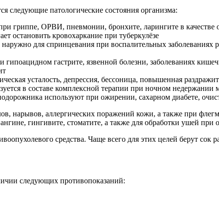
ся следующие патологические состояния организма:
при гриппе, ОРВИ, пневмонии, бронхите, ларингите в качестве
ает остановить кровохаркание при туберкулёзе
 наружно для спринцевания при воспалительных заболеваниях р
 гипоацидном гастрите, язвенной болезни, заболеваниях кишечн
ит
ическая усталость, депрессия, бессоница, повышенная раздражит
зуется в составе комплексной терапии при ночном недержании 
подорожника используют при ожирении, сахарном диабете, очис
в, нарывов, аллергических поражений кожи, а также при флегмо
ангине, гингивите, стоматите, а также для обработки ушей при 
оопухолевого средства. Чаще всего для этих целей берут сок р
аличии следующих противопоказаний: