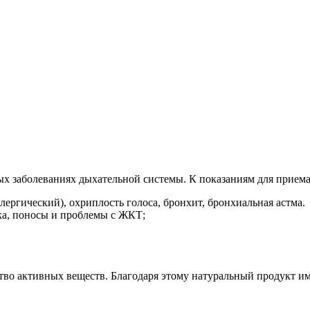
ых заболеваниях дыхательной системы. К показаниям для приема
ергический), охриплость голоса, бронхит, бронхиальная астма.
ка, поносы и проблемы с ЖКТ;
ство активных веществ. Благодаря этому натуральный продукт и