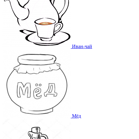
Иван-чай
Мёд