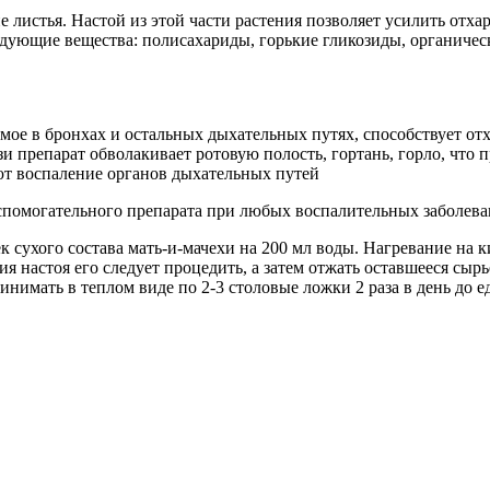
е листья. Настой из этой части растения позволяет усилить отх
едующие вещества: полисахариды, горькие гликозиды, органичес
емое в бронхах и остальных дыхательных путях, способствует о
и препарат обволакивает ротовую полость, гортань, горло, что 
т воспаление органов дыхательных путей
вспомогательного препарата при любых воспалительных заболева
к сухого состава мать-и-мачехи на 200 мл воды. Нагревание на 
ия настоя его следует процедить, а затем отжать оставшееся сы
ринимать в теплом виде по 2-3 столовые ложки 2 раза в день до