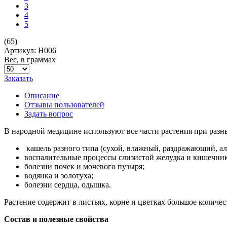
3
4
5
(65)
Артикул: H006
Вес, в граммах
Заказать
Описание
Отзывы пользователей
Задать вопрос
В народной медицине используют все части растения при разн
кашель разного типа (сухой, влажный, раздражающий, алл
воспалительные процессы слизистой желудка и кишечни
болезни почек и мочевого пузыря;
водянка и золотуха;
болезни сердца, одышка.
Растение содержит в листьях, корне и цветках большое количе
Состав и полезные свойства