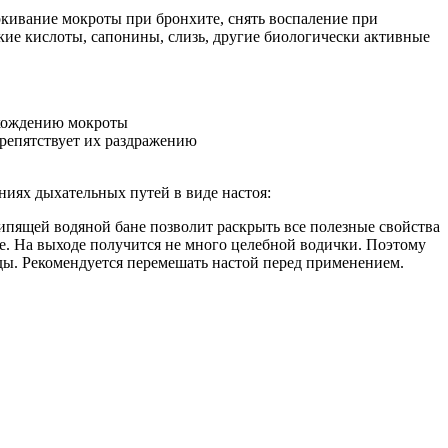
аркивание мокроты при бронхите, снять воспаление при
кие кислоты, сапонины, слизь, другие биологически активные
тхождению мокроты
препятствует их раздражению
ниях дыхательных путей в виде настоя:
кипящей водяной бане позволит раскрыть все полезные свойства
рье. На выходе получится не много целебной водички. Поэтому
 еды. Рекомендуется перемешать настой перед применением.