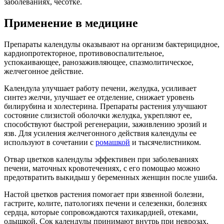
заболеваниях, чесотке.
Применение в медицине
Препараты календулы оказывают на организм бактерицидное,
кардиопротекторное, противовоспалительное,
успокаивающее, ранозаживляющее, спазмолитическое,
желчегонное действие.
Календула улучшает работу печени, желудка, усиливает
синтез желчи, улучшает ее отделение, снижает уровень
билирубина и холестерина. Препараты растения улучшают
состояние слизистой оболочки желудка, укрепляют ее,
способствуют быстрой регенерации, заживлению эрозий и
язв. Для усиления желчегонного действия календулы ее
используют в сочетании с
ромашкой
и тысячелистником.
Отвар цветков календулы эффективен при заболеваниях
печени, маточных кровотечениях, с его помощью можно
предотвратить выкидыш у беременных женщин после ушиба.
Настой цветков растения помогает при язвенной болезни,
гастрите, колите, патологиях печени и селезенки, болезнях
сердца, которые сопровождаются тахикардией, отеками,
одышкой. Сок календулы принимают внутрь при неврозах,