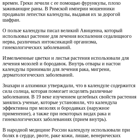
времен. Греки лечили с ее помощью фурункулы, плохо
заживающие раны. В Римской империи мошенники
продавали лепестки календулы, выдавая их за дорогой
шафран.
О пользе календулы писал великий Авиценна, который
использовал растение для лечения воспаления седалищного
нерва, различных интоксикаций организма,
гинекологических заболеваний.
Измельченные цветки и листья растения использовали для
лечения мозолей и бородавок. Внутрь отвары и настои
календулы принимали для лечения рака, мигрени,
дерматологических заболеваний.
Знахари и алхимики утверждали, что в календуле содержится
сила солнца, которая помогает исцелять различные
заболевания. В 19 веке изучением целебных свойств растения
занялись ученые, которые установили, что календула
эффективна при мозолях и бородавках (наружное
применение), а также при некоторых видах рака и
гинекологических заболеваниях (прием внутрь).
В народной медицине России календулу использовали при
болях в сердце, рвоте, раке кожи, лишае, венерических