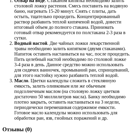
Отвар на воде
. Стаканом кипятка необходимо залить
столовой ложку растения. Смесь поставить на водяную
баню, нагревать 15-20 минут. Снять с плиты, дать
остыть, тщательно процедить. Концентрированный
раствор разбавить теплой кипяченой водой, довести
итоговый объем до полного стакана. Принимать
готовый отвар рекомендуется по полстакана 2-3 раза в
сутки.
Водный настой
. Две чайных ложки лекарственной
травы необходимо залить кипятком (двумя стаканами).
Напиток оставить настаиваться на час, после процедить.
Пить целебный настой необходимо по столовой ложке
3-4 раза в день. Данное средство можно использовать
для сидячих ванночек, промываний ран, спринцеваний,
для этого настойку нужно разбавить теплой водой.
Масло
. Цветки календулы сложить в стеклянную
емкость, залить оливковым или же обычным
подсолнечным маслом (на столовую ложку цветков
достаточно 50 миллилитров масла). Банку необходимо
плотно закрыть, оставить настаиваться на 3 недели,
периодически перемешивая содержимое емкости.
Готовое масло календулы можно использовать для
обработки ран, язв, гнойных поражений и др.
Отзывы (
0
)