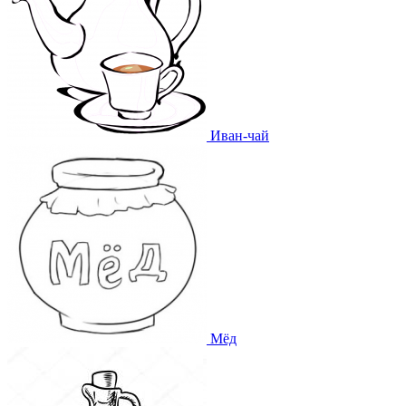
Иван-чай
Мёд