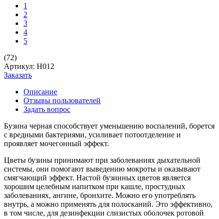
1
2
3
4
5
(72)
Артикул: H012
Заказать
Описание
Отзывы пользователей
Задать вопрос
Бузина черная способствует уменьшению воспалений, борется
с вредными бактериями, усиливает потоотделение и
проявляет мочегонный эффект.
Цветы бузины принимают при заболеваниях дыхательной
системы, они помогают выведению мокроты и оказывают
смягчающий эффект. Настой бузинных цветов является
хорошим целебным напитком при кашле, простудных
заболеваниях, ангине, бронхите. Можно его употреблять
внутрь, а можно применять для полосканий. Это эффективно,
в том числе, для дезинфекции слизистых оболочек ротовой