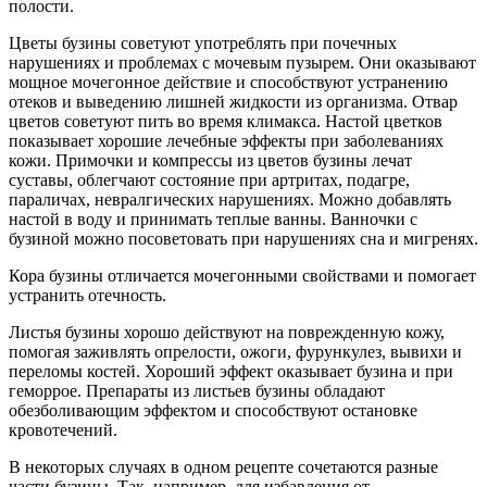
полости.
Цветы бузины советуют употреблять при почечных
нарушениях и проблемах с мочевым пузырем. Они оказывают
мощное мочегонное действие и способствуют устранению
отеков и выведению лишней жидкости из организма. Отвар
цветов советуют пить во время климакса. Настой цветков
показывает хорошие лечебные эффекты при заболеваниях
кожи. Примочки и компрессы из цветов бузины лечат
суставы, облегчают состояние при артритах, подагре,
параличах, невралгических нарушениях. Можно добавлять
настой в воду и принимать теплые ванны. Ванночки с
бузиной можно посоветовать при нарушениях сна и мигренях.
Кора бузины отличается мочегонными свойствами и помогает
устранить отечность.
Листья бузины хорошо действуют на поврежденную кожу,
помогая заживлять опрелости, ожоги, фурункулез, вывихи и
переломы костей. Хороший эффект оказывает бузина и при
геморрое. Препараты из листьев бузины обладают
обезболивающим эффектом и способствуют остановке
кровотечений.
В некоторых случаях в одном рецепте сочетаются разные
части бузины. Так, например, для избавления от