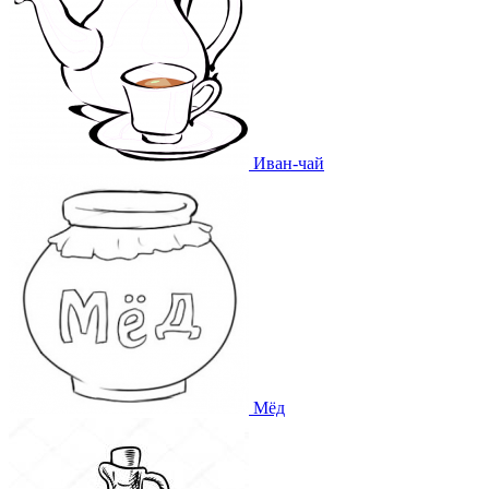
Иван-чай
Мёд