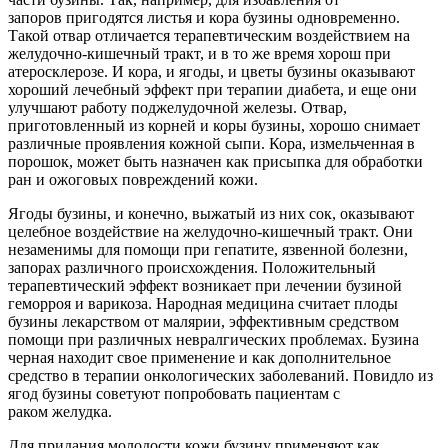
запоров пригодятся листья и кора бузины одновременно.
Такой отвар отличается терапевтическим воздействием на
желудочно-кишечный тракт, и в то же время хорош при
атеросклерозе. И кора, и ягоды, и цветы бузины оказывают
хороший лечебный эффект при терапии диабета, и еще они
улучшают работу поджелудочной железы. Отвар,
приготовленный из корней и коры бузины, хорошо снимает
различные проявления кожной сыпи. Кора, измельченная в
порошок, может быть назначен как присыпка для обработки
ран и ожоговых повреждений кожи.
Ягоды бузины, и конечно, выжатый из них сок, оказывают
целебное воздействие на желудочно-кишечный тракт. Они
незаменимы для помощи при гепатите, язвенной болезни,
запорах различного происхождения. Положительный
терапевтический эффект возникает при лечении бузиной
геморроя и варикоза. Народная медицина считает плоды
бузины лекарством от малярии, эффективным средством
помощи при различных невралгических проблемах. Бузина
черная находит свое применение и как дополнительное
средство в терапии онкологических заболеваний. Повидло из
ягод бузины советуют попробовать пациентам с
раком желудка.
Для придания молодости кожи бузину применяют как