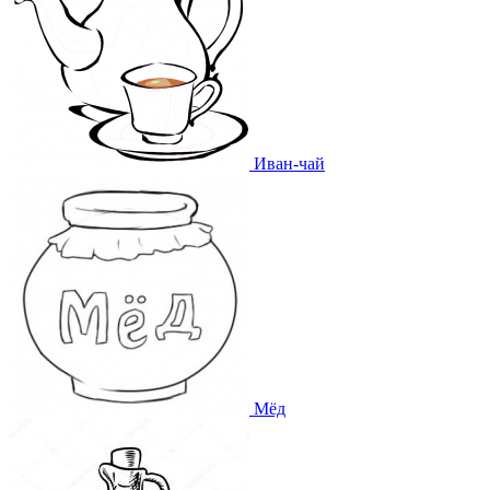
Иван-чай
Мёд