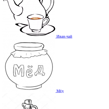
Иван-чай
Мёд